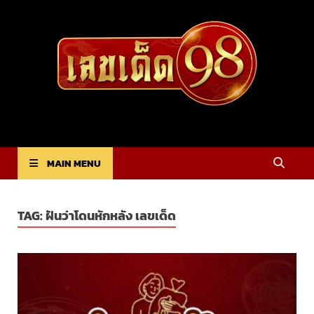
lekded98
เว็บไซต์ที่ดูดวงรายวัน รายสัปดาห์
MAIN MENU
TAG:
ฝันว่าโดนหักหลัง เลขเด็ด